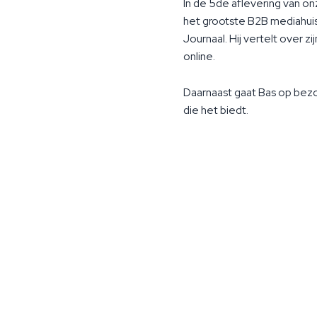
In de 5de aflevering van o
het grootste B2B mediahuis 
Journaal. Hij vertelt over zi
online.
Daarnaast gaat Bas op bezoe
die het biedt.