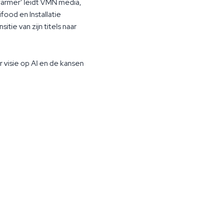
farmer’ leidt VMN media,
food en Installatie
itie van zijn titels naar
r visie op AI en de kansen