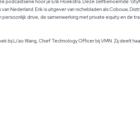
nze podcastserie hoor je Erik Hoekstra. Deze zelfbenoemde ‘city
van Nederland. Erik is uitgever van nichebladen als Cobouw, Distri
jn persoonlijk drive, de samenwerking met private equity en de trans
k bij Li’ao Wang, Chief Technology Officer bij VMN. Zij deelt haa