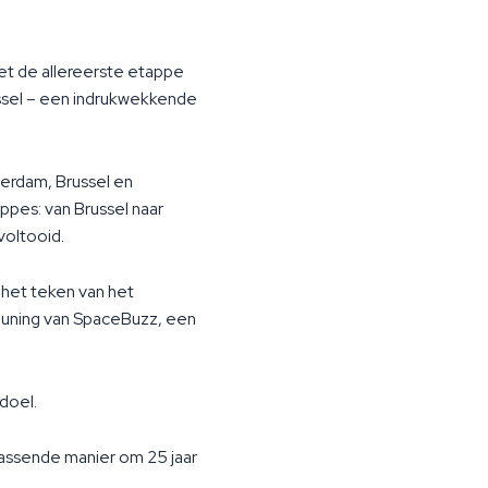
et de allereerste etappe
ussel – een indrukwekkende
terdam, Brussel en
ppes: van Brussel naar
voltooid.
n het teken van het
euning van SpaceBuzz, een
doel.
assende manier om 25 jaar