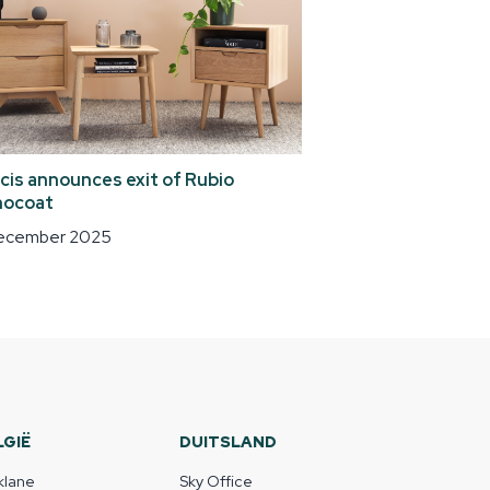
cis announces exit of Rubio
ocoat
december 2025
LGIË
DUITSLAND
klane
Sky Office