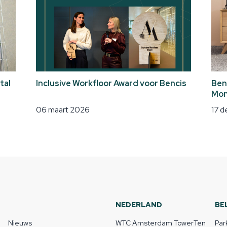
tal
Inclusive Workfloor Award voor Bencis
Ben
Mon
06 maart 2026
17 
NEDERLAND
BE
Nieuws
WTC Amsterdam TowerTen
Par