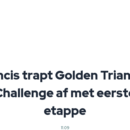
cis trapt Golden Tria
Challenge af met eerst
etappe
11.09