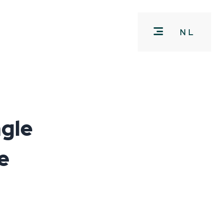
NL
ngle
e