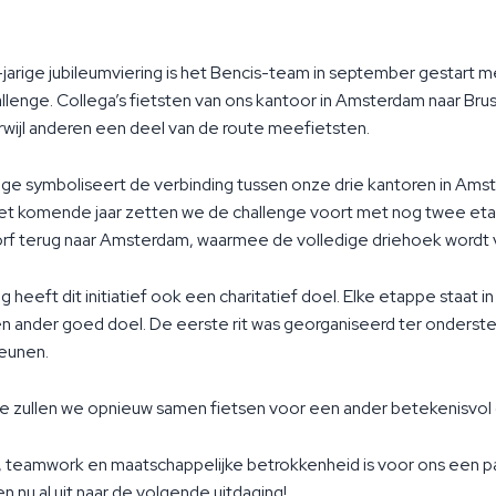
jarige jubileumviering is het Bencis-team in september gestart m
llenge. Collega’s fietsten van ons kantoor in Amsterdam naar Br
ijl anderen een deel van de route meefietsten.
ge symboliseert de verbinding tussen onze drie kantoren in Ams
 het komende jaar zetten we de challenge voort met nog twee eta
rf terug naar Amsterdam, waarmee de volledige driehoek wordt 
 heeft dit initiatief ook een charitatief doel. Elke etappe staat i
n ander goed doel. De eerste rit was georganiseerd ter onderst
teunen.
e zullen we opnieuw samen fietsen voor een ander betekenisvol 
, teamwork en maatschappelijke betrokkenheid is voor ons een p
en nu al uit naar de volgende uitdaging!